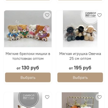
Мягкие брелоки мишки в
Мягкая игрушка Овечка
толстовках оптом
25 см оптом
130 руб
195 руб
от
от
Выбрать
Выбрать