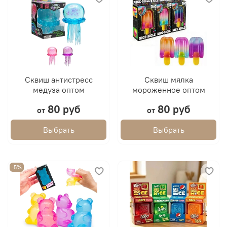
Сквиш антистресс
Сквиш мялка
медуза оптом
мороженное оптом
80 руб
80 руб
от
от
Выбрать
Выбрать
-5%