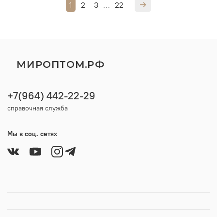
1
2
3
22
…
МИРОПТОМ.РФ
+7(964) 442-22-29
справочная служба
Мы в соц. сетях