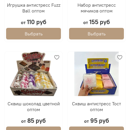
Игрушка антистресс Fuzz
Набор антистресс
Ball оптом
мячиков оптом
110 руб
155 руб
от
от
Выбрать
Выбрать
Сквиш шоколад цветной
Сквиш антистресс Тост
оптом
оптом
85 руб
95 руб
от
от