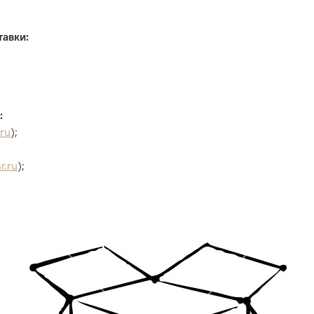
тавки:
:
.ru
);
r.ru
);