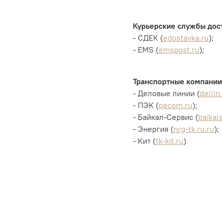
Курьерские службы дос
- СДЕК (
edostavka.ru
);
- ЕМS (
emspost.ru
);
Транспортные компании
- Деловые линии (
dellin
- ПЭК (
pecom.ru
);
- Байкал-Сервис (
baikals
- Энергия (
nrg-tk.ru.ru
);
- Кит (
tk-kit.ru
)