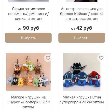
Сквиш антистресс
Антистресс клавиатура
пельмень/дамплинги/
брелок Кейкап / кнопка
хинкали оптом
антистресс оптом
90 руб
42 руб
от
от
Выбрать
Выбрать
Мягкие игрушки на
Мягкая игрушка Стич
шнурке «Зоопарк» 17 см
супергерои 23 см оптом
оптом