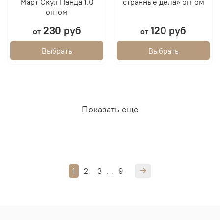
Март Скул Панда 1.0
странные дела» оптом
оптом
230 руб
120 руб
от
от
Выбрать
Выбрать
Показать еще
1
2
3
9
…