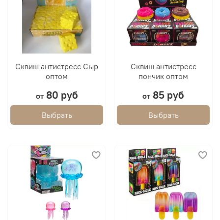
Сквиш антистресс Сыр
Сквиш антистресс
оптом
пончик оптом
80 руб
85 руб
от
от
Выбрать
Выбрать