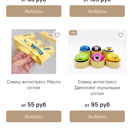
Выбрать
Выбрать
-4%
Сквиш антистресс Масло
Сквиш антистресс
оптом
Дамплинг мультяшки
оптом
55 руб
95 руб
от
от
Выбрать
Выбрать