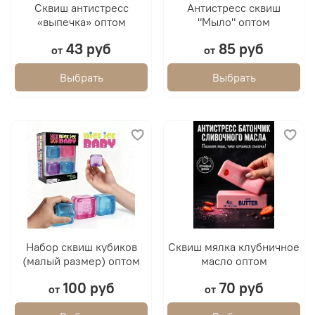
Сквиш антистресс
Антистресс сквиш
«выпечка» оптом
"Мыло" оптом
43 руб
85 руб
от
от
Выбрать
Выбрать
Набор сквиш кубиков
Сквиш мялка клубничное
(малый размер) оптом
масло оптом
100 руб
70 руб
от
от