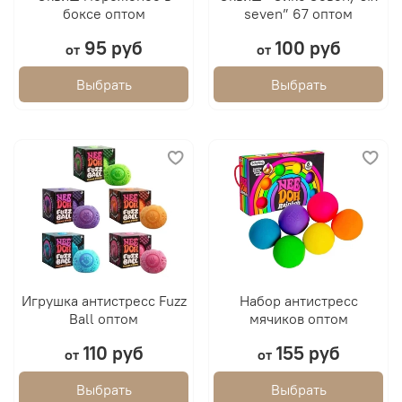
боксе оптом
seven” 67 оптом
95 руб
100 руб
от
от
Выбрать
Выбрать
Игрушка антистресс Fuzz
Набор антистресс
Ball оптом
мячиков оптом
110 руб
155 руб
от
от
Выбрать
Выбрать