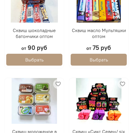
Сквиш шоколадные
Сквиш масло Мультяшки
батончики оптом
оптом
90 руб
75 руб
от
от
Выбрать
Выбрать
Сквиш мороженое в
Сквиш «Сикс Севен/ six