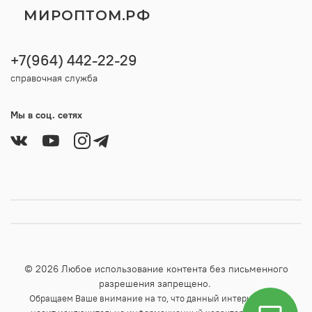
МИРОПТОМ.РФ
+7(964) 442-22-29
справочная служба
Мы в соц. сетях
© 2026 Любое использование контента без письменного
разрешения запрещено.
Обращаем Ваше внимание на то, что данный интернет-сайт