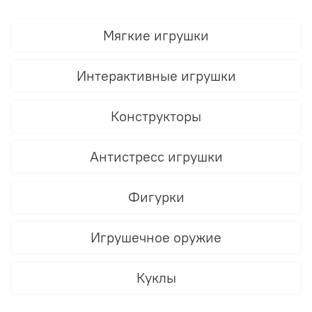
Мягкие игрушки
Интерактивные игрушки
Конструкторы
Антистресс игрушки
Фигурки
Игрушечное оружие
Куклы