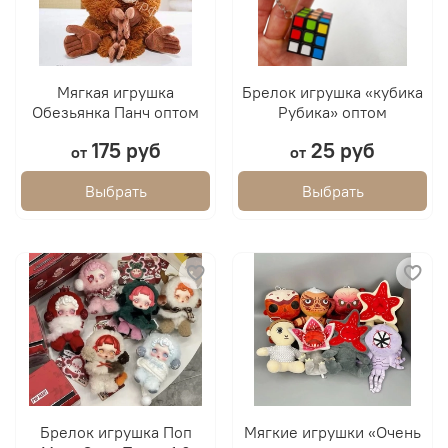
Мягкая игрушка
Брелок игрушка «кубика
Обезьянка Панч оптом
Рубика» оптом
175 руб
25 руб
от
от
Выбрать
Выбрать
Брелок игрушка Поп
Мягкие игрушки «Очень