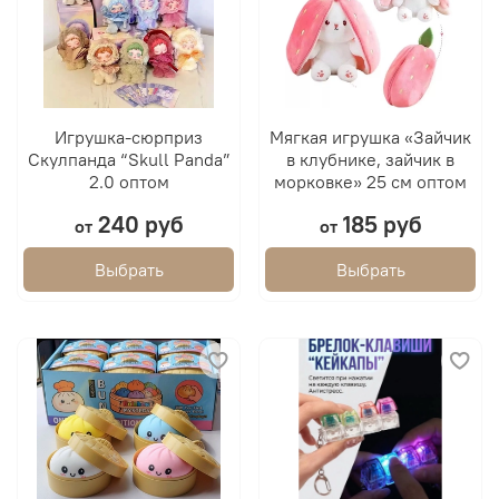
Игрушка-сюрприз
Мягкая игрушка «Зайчик
Скулпанда “Skull Panda”
в клубнике, зайчик в
2.0 оптом
морковке» 25 см оптом
240 руб
185 руб
от
от
Выбрать
Выбрать