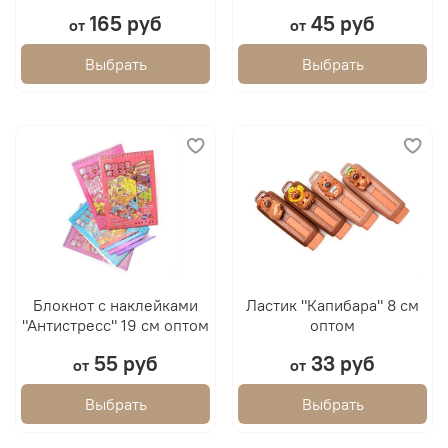
165 руб
45 руб
от
от
Выбрать
Выбрать
Блокнот с наклейками
Ластик "Капибара" 8 см
"Антистресс" 19 см оптом
оптом
55 руб
33 руб
от
от
Выбрать
Выбрать