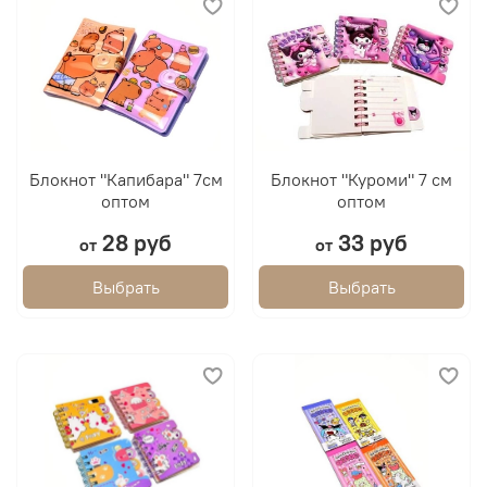
Блокнот "Капибара" 7см
Блокнот "Куроми" 7 см
оптом
оптом
28 руб
33 руб
от
от
Выбрать
Выбрать