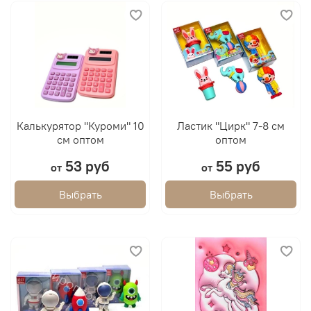
Калькурятор "Куроми" 10
Ластик "Цирк" 7-8 см
см оптом
оптом
53 руб
55 руб
от
от
Выбрать
Выбрать