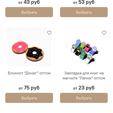
43 руб
53 руб
от
от
Выбрать
Выбрать
Блокнот "Донат" оптом
Закладка для книг на
магните "Лапки" оптом
75 руб
23 руб
от
от
Выбрать
Выбрать