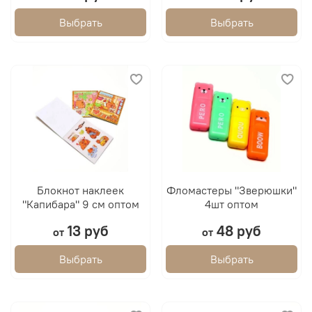
Выбрать
Выбрать
Блокнот наклеек
Фломастеры "Зверюшки"
"Капибара" 9 см оптом
4шт оптом
13 руб
48 руб
от
от
Выбрать
Выбрать