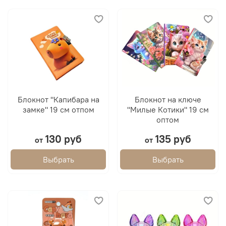
Блокнот "Капибара на
Блокнот на ключе
замке" 19 см отпом
"Милые Котики" 19 см
оптом
130 руб
135 руб
от
от
Выбрать
Выбрать