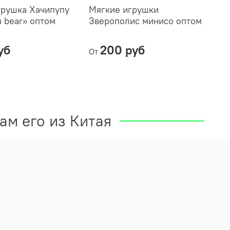
грушка Хачипупу
Мягкие игрушки
Си
 bear» оптом
Зверополис минисо оптом
«З
уб
200 руб
От
От
ам его из Китая