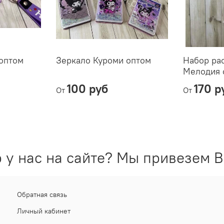
оптом
Зеркало Куроми оптом
Набор ра
Мелодия 
100 руб
170 р
От
От
 у нас на сайте? Мы привезем В
Обратная связь
Личный кабинет