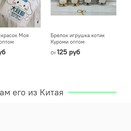
скрасок Моя
Брелок игрушка котик
Ку
оптом
Куроми оптом
оп
уб
125 руб
От
От
ам его из Китая