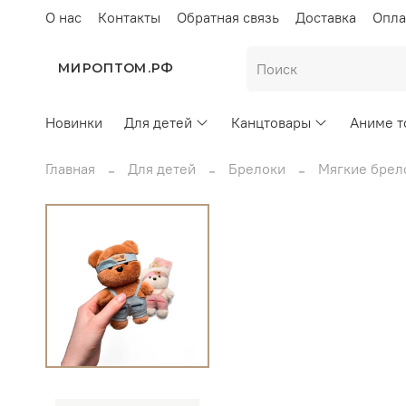
О нас
Контакты
Обратная связь
Доставка
Опла
МИРОПТОМ.РФ
Новинки
Для детей
Канцтовары
Аниме т
Главная
Для детей
Брелоки
Мягкие брел