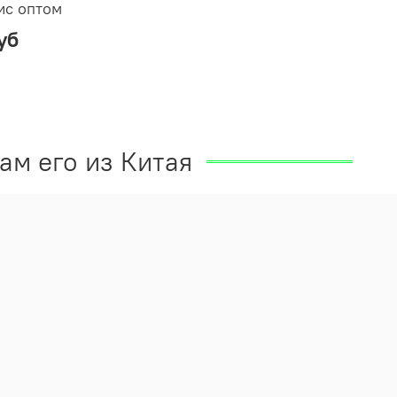
ис оптом
уб
ам его из Китая