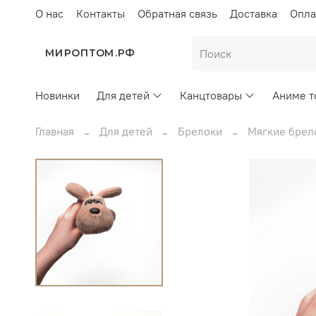
О нас
Контакты
Обратная связь
Доставка
Опла
МИРОПТОМ.РФ
Новинки
Для детей
Канцтовары
Аниме т
Главная
Для детей
Брелоки
Мягкие брел