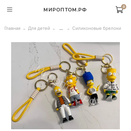
0
МИРОПТОМ.РФ
Главная
Для детей
...
Силиконовые брелоки