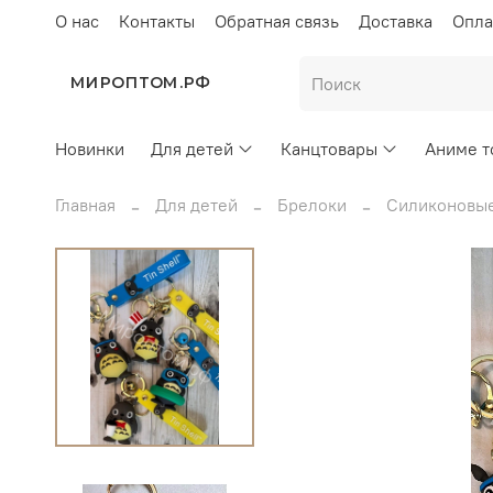
О нас
Контакты
Обратная связь
Доставка
Опла
МИРОПТОМ.РФ
Новинки
Для детей
Канцтовары
Аниме т
Главная
Для детей
Брелоки
Силиконовые