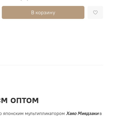
В корзину
см оптом
о японским мультипликатором
Хаяо Миядзаки
в