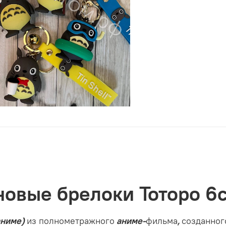
овые брелоки Тоторо 6
аниме)
из полнометражного
аниме
-
фильма
,
созданног