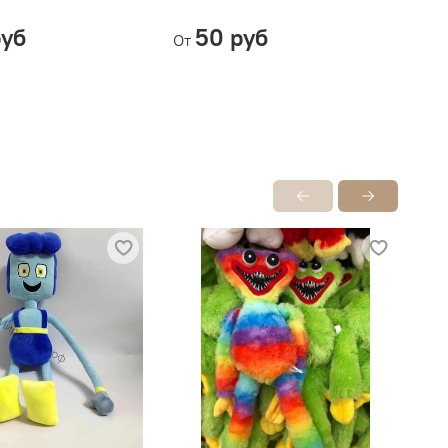
руб
50 руб
От
От