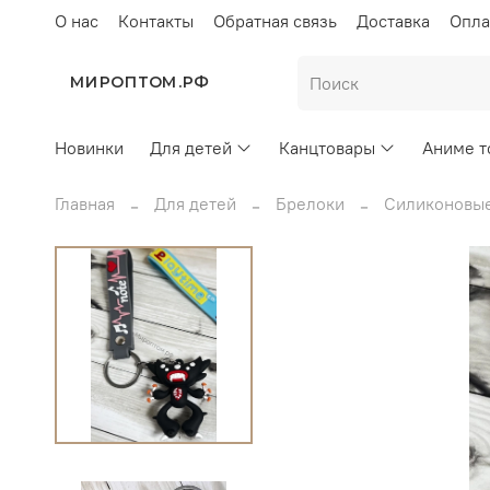
О нас
Контакты
Обратная связь
Доставка
Опла
МИРОПТОМ.РФ
Новинки
Для детей
Канцтовары
Аниме т
Главная
Для детей
Брелоки
Силиконовые