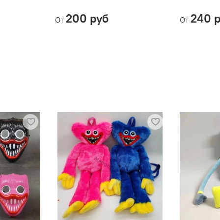
200 руб
240 
От
От