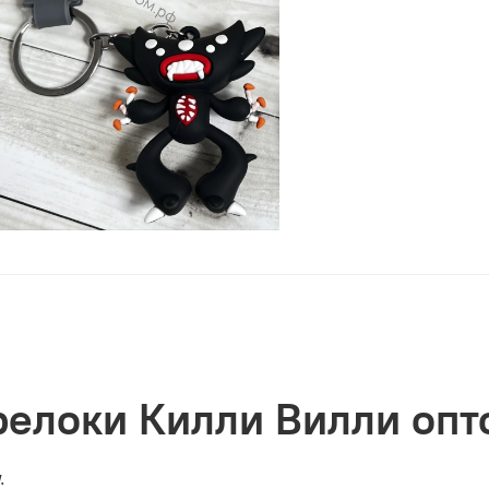
релоки Килли Вилли опт
.