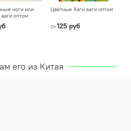
нные ноги или
Цветные Хаги ваги оптом
Ха
 ваги оптом
уб
125 руб
От
От
ам его из Китая