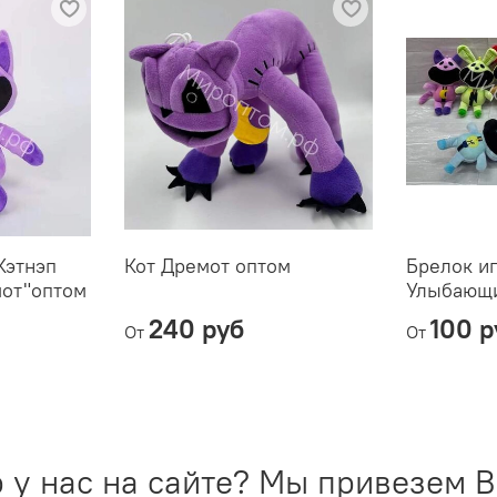
Кэтнэп
Кот Дремот оптом
Брелок и
мот"оптом
Улыбающи
240 руб
100 р
От
От
 у нас на сайте? Мы привезем В