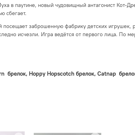
Муха в паутине, новый чудовищный антагонист Кот-Др
ю сбегает.
ый посещает заброшенную фабрику детских игрушек,
есследно исчезли. Игра ведётся от первого лица. По 
rn брелок,
Hoppy Hopscotch брелок,
Catnap брело