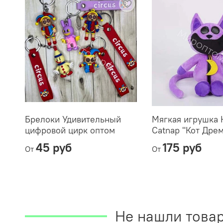
Брелоки Удивительный
Мягкая игрушка 
цифровой цирк оптом
Catnap "Кот Дре
45 руб
175 руб
От
От
Не нашли товар