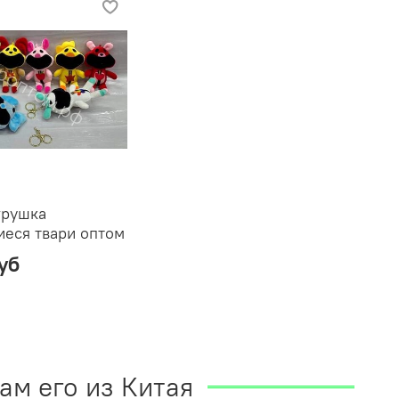
грушка
еся твари оптом
уб
ам его из Китая