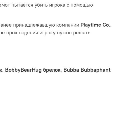
емот пытается убить игрока с помощью
 ранее принадлежавшую компании
Playtime Co
.,
мере прохождения игроку нужно решать
к,
BobbyBearHug брелок,
Bubba Bubbaphant