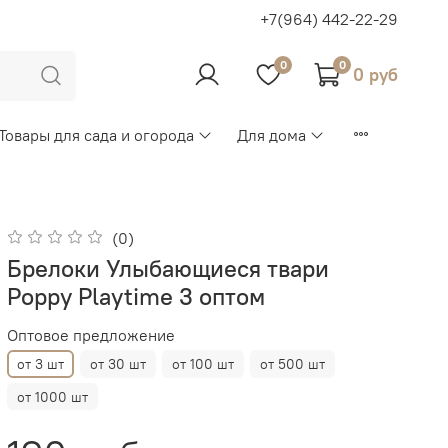
+7(964) 442-22-29
0
0
0 руб
Товары для сада и огорода
Для дома
(0)
Брелоки Улыбающиеся твари
Poppy Playtime 3 оптом
Оптовое предложение
от 3 шт
от 30 шт
от 100 шт
от 500 шт
от 1000 шт