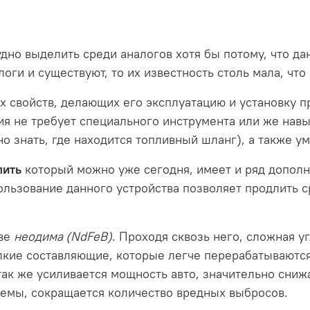
дно выделить среди аналогов хотя бы потому, что да
оги и существуют, то их известность столь мала, что
х свойств, делающих его эксплуатацию и установку п
ия не требует специального инструмента или же нав
но знать, где находится топливный шланг), а также у
пить
который можно уже сегодня, имеет и ряд дополн
пользование данного устройства позволяет продлить 
ове
неодима (NdFeB)
. Проходя сквозь него, сложная у
лкие составляющие, которые легче перерабатываются
так же усиливается мощность авто, значительно сниж
темы, сокращается количество вредных выбросов.