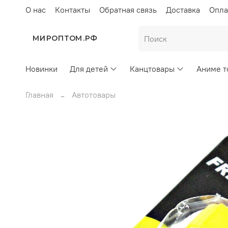
О нас
Контакты
Обратная связь
Доставка
Опла
МИРОПТОМ.РФ
Новинки
Для детей
Канцтовары
Аниме т
Главная
Автотовары