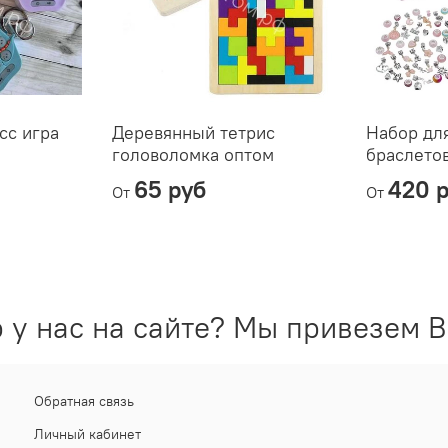
сс игра
Деревянный тетрис
Набор дл
головоломка оптом
браслето
65 руб
420 
От
От
 у нас на сайте? Мы привезем В
Обратная связь
Личный кабинет