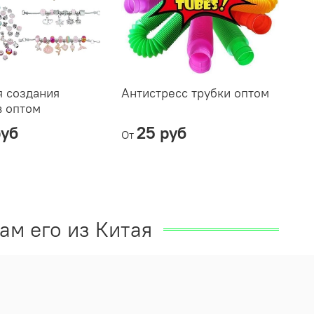
я создания
Антистресс трубки оптом
в оптом
руб
25 руб
От
ам его из Китая