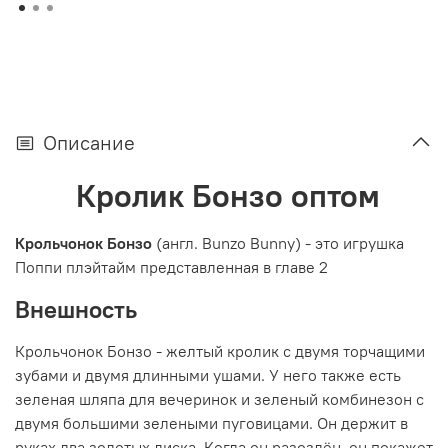
Описание
Кролик Бонзо оптом
Крольчонок Бонзо
(англ. Bunzo Bunny) - это игрушка
Поппи плэйтайм представленная в главе 2
Внешность
Крольчонок Бонзо - желтый кролик с двумя торчащими
зубами и двумя длинными ушами. У него также есть
зеленая шляпа для вечеринок и зеленый комбинезон с
двумя большими зелеными пуговицами. Он держит в
руках два золотых диска. Когда он разозлён, он покажет