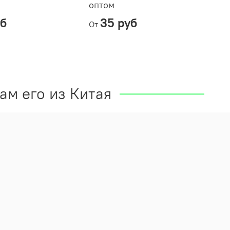
оптом
уб
35 руб
От
ам его из Китая