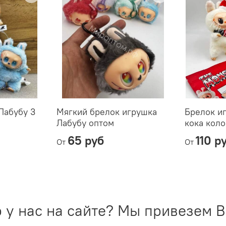
Лабубу 3
Мягкий брелок игрушка
Брелок и
Лабубу оптом
кока кол
65 руб
110 р
От
От
 у нас на сайте? Мы привезем В