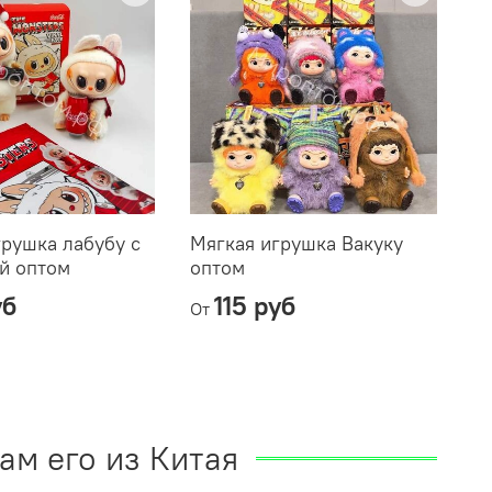
грушка лабубу с
Мягкая игрушка Вакуку
Бр
ой оптом
оптом
ра
уб
115 руб
От
От
ам его из Китая