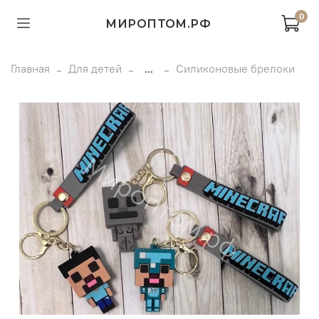
0
МИРОПТОМ.РФ
Главная
Для детей
...
Силиконовые брелоки