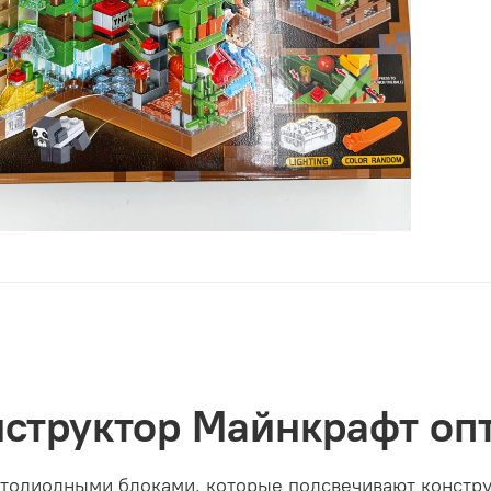
структор Майнкрафт оп
тодиодными блоками, которые подсвечивают констру