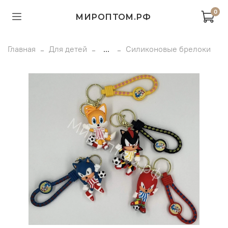
0
МИРОПТОМ.РФ
Главная
Для детей
...
Силиконовые брелоки